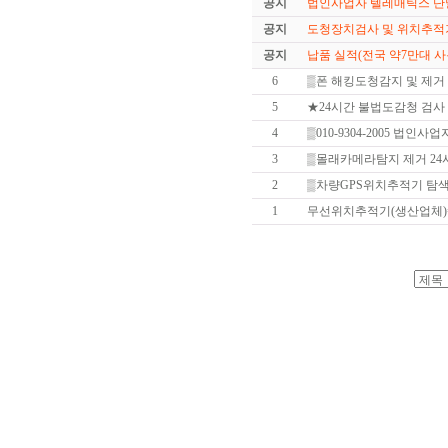
공지
법인사업자 텔레매틱스 단말
공지
도청장치검사 및 위치추적기
공지
납품 실적(전국 약7만대 사
6
▒폰 해킹도청감지 및 제거 
5
★24시간 불법도감청 검사
4
▒010-9304-2005 법인사
3
▒몰래카메라탐지 제거 2
2
▒차량GPS위치추적기 탐색
1
무선위치추적기(생산업체)=