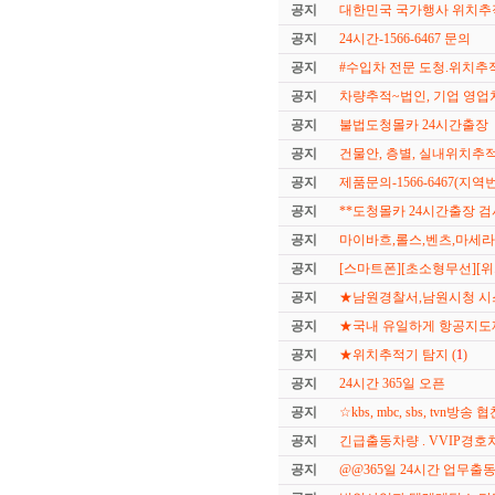
공지
대한민국 국가행사 위치추적
공지
24시간-1566-6467 문의
공지
#수입차 전문 도청.위치
공지
차량추적~법인, 기업 영업
공지
불법도청몰카 24시간출장
공지
건물안, 층별, 실내위치추적a
공지
제품문의-1566-6467(지
공지
**도청몰카 24시간출장 검
공지
마이바흐,롤스,벤츠,마세
공지
[스마트폰][초소형무선][위
공지
★남원경찰서,남원시청 시
공지
★국내 유일하게 항공지도
공지
★위치추적기 탐지 (
1
)
공지
24시간 365일 오픈
공지
☆kbs, mbc, sbs, tvn방
공지
긴급출동차량 . VVIP경호차
공지
@@365일 24시간 업무출