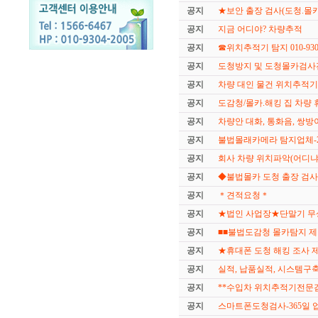
공지
★보안 출장 검사(도청.몰카
공지
지금 어디야? 차량추적
공지
☎위치추적기 탐지 010-9304
공지
도청방지 및 도청몰카검
공지
차량 대인 물건 위치추적
공지
도감청/몰카.해킹 집 차량
공지
차량안 대화, 통화음, 쌍
공지
불법몰래카메라 탐지업체-
공지
회사 차량 위치파악(어디냐
공지
◆불법몰카 도청 출장 검사◆1
공지
＊견적요청＊
공지
★법인 사업장★단말기 
공지
■■불법도감청 몰카탐지 제거■
공지
★휴대폰 도청 해킹 조사 제거0
공지
실적, 납품실적, 시스템구
공지
**수입차 위치추적기전문검사
공지
스마트폰도청검사-365일 