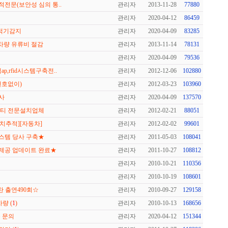
전문(보안성 심의 통..
관리자
2013-11-28
77880
관리자
2020-04-12
86459
추적기감지
관리자
2020-04-09
83285
차량 유류비 절감
관리자
2013-11-14
78131
관리자
2020-04-09
79536
p,rfid시스템구축전..
관리자
2012-12-06
102880
역번호없이)
관리자
2012-03-23
103960
사
관리자
2020-04-09
137570
라티 전문설치업체
관리자
2012-02-21
88051
치추적][자동차]
관리자
2012-02-02
99601
스템 당사 구축★
관리자
2011-05-03
108041
제공 업데이트 완료★
관리자
2011-10-27
108812
관리자
2010-10-21
110356
관리자
2010-10-19
108601
송 협찬 출연490회☆
관리자
2010-09-27
129158
량 (
1
)
관리자
2010-10-13
168656
동 문의
관리자
2020-04-12
151344