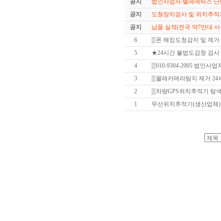
공지
법인사업자 텔레매틱스 단말
공지
도청장치검사 및 위치추적기
공지
납품 실적(전국 약7만대 사
6
▒폰 해킹도청감지 및 제거 
5
★24시간 불법도감청 검사
4
▒010-9304-2005 법인사
3
▒몰래카메라탐지 제거 2
2
▒차량GPS위치추적기 탐색
1
무선위치추적기(생산업체)=