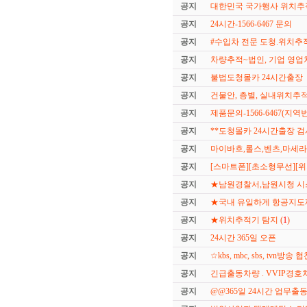
공지
대한민국 국가행사 위치추적
공지
24시간-1566-6467 문의
공지
#수입차 전문 도청.위치
공지
차량추적~법인, 기업 영업
공지
불법도청몰카 24시간출장
공지
건물안, 층별, 실내위치추적a
공지
제품문의-1566-6467(지
공지
**도청몰카 24시간출장 검
공지
마이바흐,롤스,벤츠,마세
공지
[스마트폰][초소형무선][위
공지
★남원경찰서,남원시청 시
공지
★국내 유일하게 항공지도
공지
★위치추적기 탐지 (
1
)
공지
24시간 365일 오픈
공지
☆kbs, mbc, sbs, tvn방
공지
긴급출동차량 . VVIP경호차
공지
@@365일 24시간 업무출