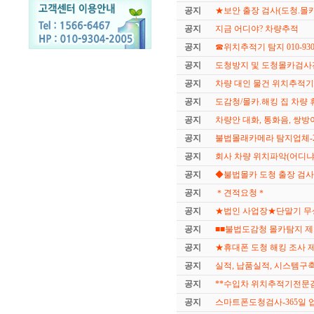
공지
★보안 출장 검사(도청.몰카
공지
지금 어디야? 차량추적
공지
☎위치추적기 탐지 010-9304
공지
도청방지 및 도청몰카검
공지
차량 대인 물건 위치추적
공지
도감청/몰카.해킹 집 차량
공지
차량안 대화, 통화음, 쌍
공지
불법몰래카메라 탐지업체-
공지
회사 차량 위치파악(어디냐
공지
◆불법몰카 도청 출장 검사◆1
공지
＊견적요청＊
공지
★법인 사업장★단말기 
공지
■■불법도감청 몰카탐지 제거■
공지
★휴대폰 도청 해킹 조사 제거0
공지
실적, 납품실적, 시스템구
공지
**수입차 위치추적기전문검사
공지
스마트폰도청검사-365일 