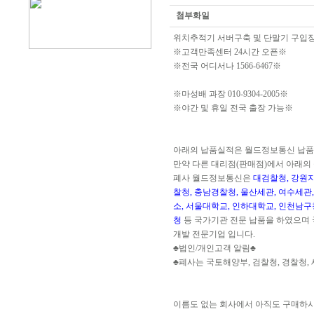
첨부화일
위치추적기 서버구축 및 단말기 구입
※고객만족센터 24시간 오픈※
※전국 어디서나 1566-6467※
※마성배 과장 010-9304-2005※
※야간 및 휴일 전국 출장 가능※
아래의 납품실적은 월드정보통신 납품
만약 다른 대리점(판매점)에서 아래의
폐사 월드정보통신은
대검찰청, 강원지
찰청, 충남경찰청, 울산세관, 여수세관
소, 서울대학교, 인하대학교, 인천남구
청
등 국가기관 전문 납품을 하였으며
개발 전문기업 입니다.
♣법인/개인고객 알림♣
♣폐사는 국토해양부, 검찰청, 경찰청,
이름도 없는 회사에서 아직도 구매하