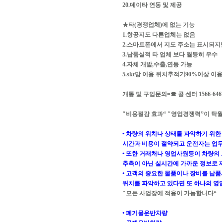
20.데이타 연동 및 제공
★타(경쟁업체)에 없는 기능
1.항공지도 다른업체는 없음
2.스마트폰에서 지도 주소는 표시되지
3.납품실적 타 업체 보다 월등히 우수
4.자체 개발,수출,연동 가능
5.skt망 이용 위치추적기90%이상 이
개통 및 구입문의=☎ 콜 센터 1566-6467-
"비용절감 효과“ "영업경쟁력”이 탁
• 차량의 위치나 상태를 파악하기 위
시간과 비용이 절약되고 운전자는 업무
• 또한 거래처나 영업사원등이 차량의 
추측이 아닌 실시간에 가까운 정보로 제
• 고객의 중요한 물품이나 장비를 납
위치를 파악하고 있다면 또 하나의 영
"모든 사업장에 적용이 가능합니다“
• 폐기물운반차량