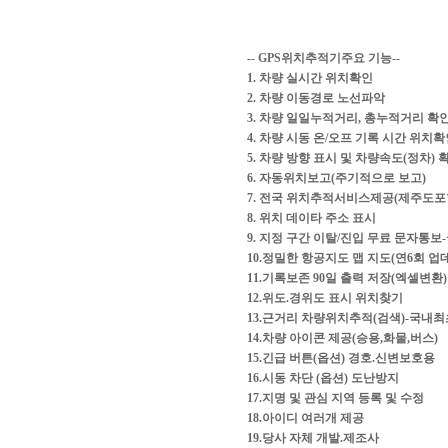
-- GPS위치추적기주요 기능--
1. 차량 실시간 위치확인
2. 차량 이동경로 노선파악
3. 차량 일일누적거리, 총누적거리 확
4. 차량 시동 온/오프 기록 시간 위치
5. 차량 방향 표시 및 차량속도(정차) 
6. 자동위치보고(주기적으로 보고)
7. 전국 위치추적서비스제공(제주도포
8. 위치 데이타 주소 표시
9. 지정 구간 이탈/진입 무료 문자통
10.정밀한 항공지도 맵 지도(연6회 업
11.기록보존 90일 출력 저장(엑셀변환)
12.위도.경위도 표시 위치찾기
13.근거리 차량위치추적(검색)-국내최
14.차량 아이콘 제공(승용,화물,버스)
15.긴급 버튼(옵션) 경호.신변보호용
16.시동 차단 (옵션) 도난방지
17.지명 및 관심 지역 등록 및 수정
18.아이디 여러개 제공
19.당사 자체 개발.제조사