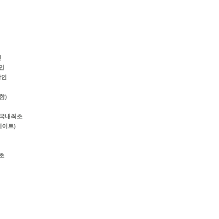
인
확인
확인
함)
보-국내최초
데이트)
초