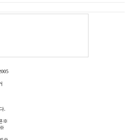
005
거
다.
픈※
7※
05※