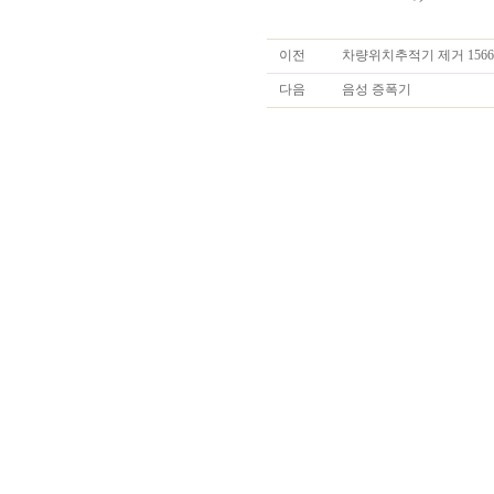
이전
차량위치추적기 제거 1566-
다음
음성 증폭기