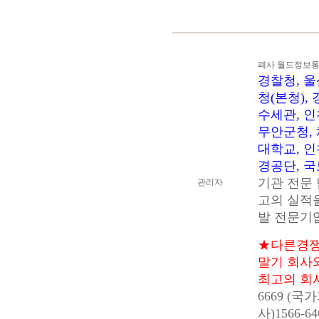
폐사 월드정보
경찰청, 울
청(본청),
수세관, 인
무안군청, 
대학교, 인
경공단, 국
기관 전문
관리자
고의 실적
발 전문기
★다른경쟁업
말기 회사
최고의 회사,
6669 (
사)1566-64