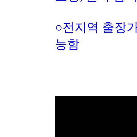
○전지역 출장가
능함