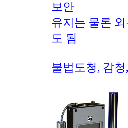
보안
유지는 물론 외
도 됨
불법도청, 감청