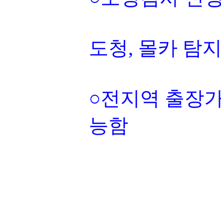
도청, 몰카 탐
○전지역 출장가
능함