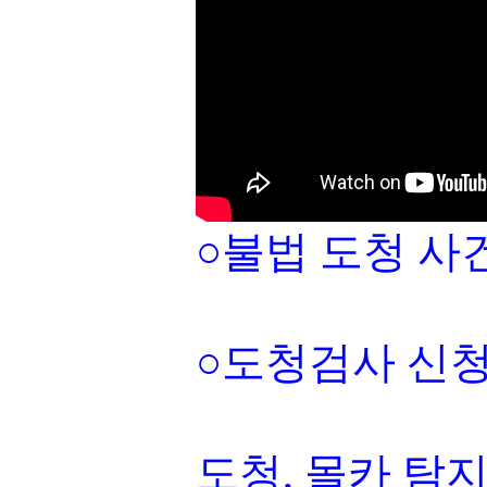
○불법 도청 사
○도청검사 신청:010
도청, 몰카 탐