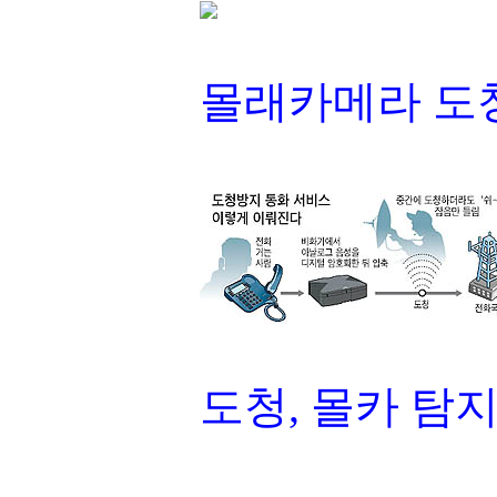
몰래카메라 도청
도청, 몰카 탐