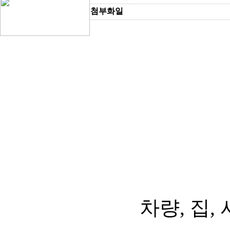
첨부화일
차량, 집,