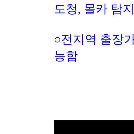
도청, 몰카 탐
○전지역 출장가
능함