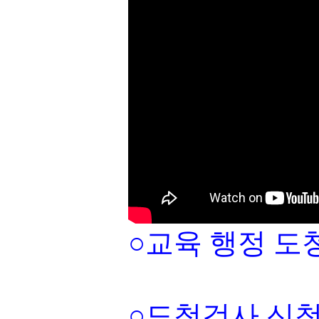
○교육 행정 도
○도청검사 신청:010