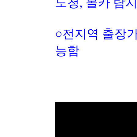
도청, 몰카 탐
○전지역 출장가
능함