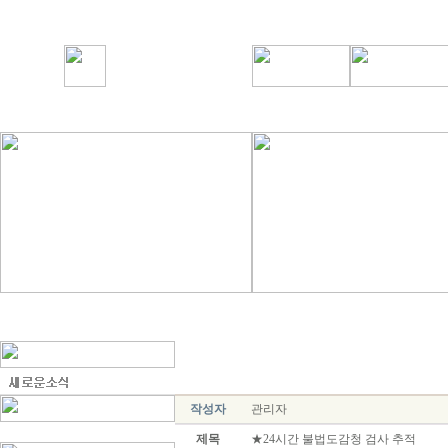
작성자
관리자
제목
★24시간 불법도감청 검사 추적