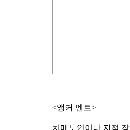
<앵커 멘트>
치매노인이나 지적 장