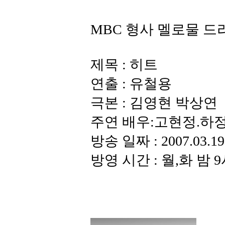
MBC 형사 멜로물 드
제목 : 히트
연출 : 유철용
극본 : 김영현 박상연
주연 배우:고현정.하
방송 일짜 : 2007.03.19 
방영 시간 : 월,화 밤 9