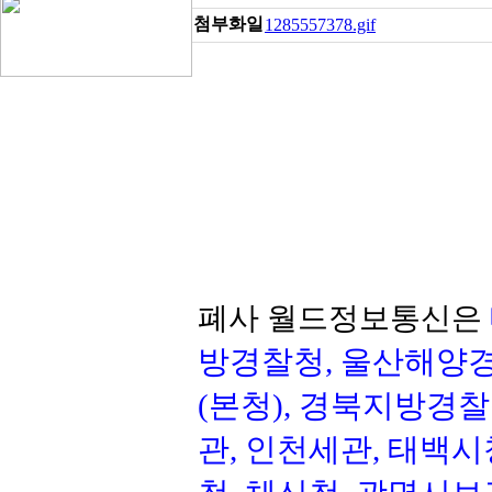
첨부화일
1285557378.gif
폐사 월드정보통신은
방경찰청, 울산해양경
(본청), 경북지방경찰
관, 인천세관, 태백시