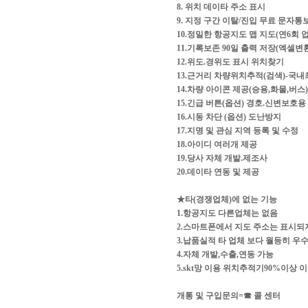
8. 위치 데이타 주소 표시
9. 지정 구간 이탈/진입 무료 문자
10.정밀한 항공지도 맵 지도(연6회 
11.기록보존 90일 출력 저장(엑셀변
12.위도.경위도 표시 위치찾기
13.근거리 차량위치추적(검색)-국내
14.차량 아이콘 제공(승용,화물,버스)
15.긴급 버튼(옵션) 경호.신변보호용
16.시동 차단 (옵션) 도난방지
17.지명 및 관심 지역 등록 및 수정
18.아이디 여러개 제공
19.당사 자체 개발.제조사
20.데이타 연동 및 제공
★타(경쟁업체)에 없는 기능
1.항공지도 다른업체는 없음
2.스마트폰에서 지도 주소는 표시되
3.납품실적 타 업체 보다 월등히 우
4.자체 개발,수출,연동 가능
5.skt망 이용 위치추적기90%이상 
개통 및 구입문의=☎ 콜 센터