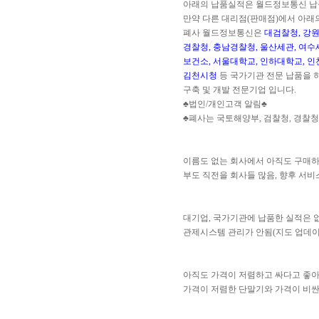
아래의 납품실적은 월드정보통신 납
만약 다른 대리점(판매점)에서 아래
폐사 월드정보통신은
대검찰청, 강원
경찰청, 충남경찰청, 울산세관, 여수
보건소, 서울대학교, 인하대학교, 인
김천시청
등 국가기관 전문 납품을 
구축 및 개발 전문기업 입니다.
♣법인/개인고객 알림♣
♣폐사는 국토해양부, 검찰청, 경찰청
이름도 없는 회사에서 아직도 구매
부도 직전을 회사들 많음, 향후 서비
대기업, 국가기관에 납품한 실적은 
관제시스템 관리가 안됨(지도 업데이트
아직도 가격이 저렴하고 싸다고 좋
가격이 저렴한 단말기와 가격이 비싼