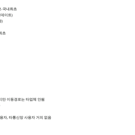
통보-국내최초
업데이트)
환)
최초
지만 이동경로는 타업체 안됨
수
이용자, 타통신망 사용자 거의 없음