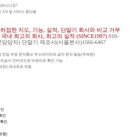
매하시나요?
 A/S 및 서비스 중단됨
접한 지도, 기능, 실적, 단말기 회사와 비교 거부
내 최고의 회사, 최고의 실적 (SINCE1997)
010-
전문담당자) 단말기 제조사(서울본사)1566-6467
탈 진입 무료 문자통보 주소데이타와 같이 문자 발송(무제한)
 모습이 인터넷으로 바로바로 확인 가능
제한)-국내최초 적용
확인
치확인
 확인
포함)