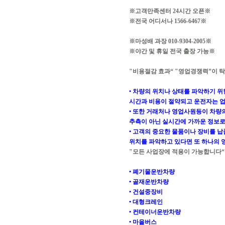
※고객만족센터 24시간 오픈※
※전국 어디서나 1566-6467※
※마성배 과장 010-9304-2005※
※야간 및 휴일 전국 출장 가능※
"비용절감 효과“ "영업경쟁력”이 
• 차량의 위치나 상태를 파악하기 
시간과 비용이 절약되고 운전자는 업
• 또한 거래처나 영업사원등이 차량의
추측이 아닌 실시간에 가까운 정보로 
• 고객의 중요한 물품이나 장비를 
위치를 파악하고 있다면 또 하나의 
"모든 사업장에 적용이 가능합니다“
• 폐기물운반차량
• 골재운반차량
• 건설중장비
• 대형크레인
• 컨테이너운반차량
• 마을버스