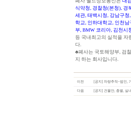
폐사 월드정보통신은
대검
식약청, 경찰청(본청), 
세관, 태백시청, 강남구청
학교, 인하대학교, 인천남
부, BMW 코리아, 김천시
등 국내최고의 실적을 자
다.
♣폐사는 국토해양부, 검찰
지 하는 회사입니다.
이전
[공지] 차량추적~법인,
다음
[공지] 건물안, 층별, 