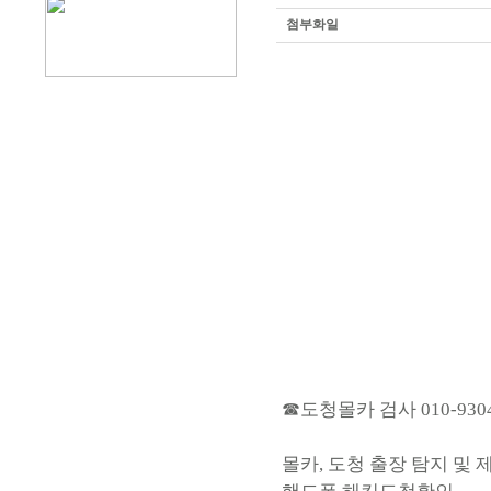
첨부화일
☎도청몰카 검사 010-9304
몰카, 도청 출장 탐지 및 