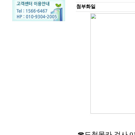
첨부화일
☎도청몰카 검사 010-