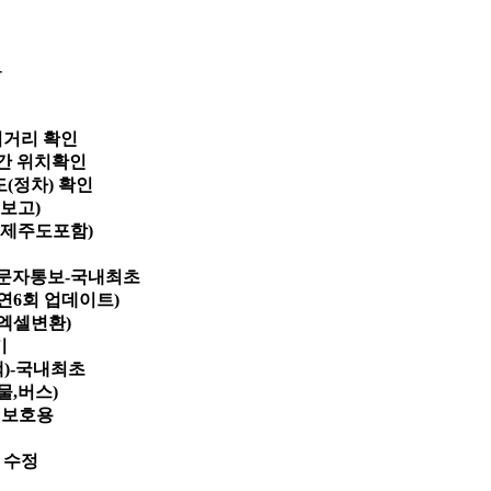
-
적거리 확인
시간 위치확인
도(정차) 확인
보고)
(제주도포함)
료 문자통보-국내최초
(연6회 업데이트)
(엑셀변환)
기
색)-국내최초
물,버스)
신변보호용
지
및 수정