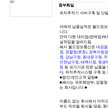
첨부화일
위치추적기 서버구축 및 단말기 
아래의 납품실적은 월드정보
니다.
만약 다른 대리점(판매점)에
실적임을 알려드림
폐사 월드정보통신은
대검찰
청, 경찰청(본청), 경북지방
청, 강남구청, 동대문구청, 
인천남구청, 태백시청, 증권예
청
등 국가기관 전문 납품을
다. 위치추적시스템 구축 및
♣법인/개인고객 알림♣
♣폐사는 국토해양부, 검찰청,
는 회사입니다.♣
이름도 없는 회사에서 아직
부도 직전을 회사들 많음, 향