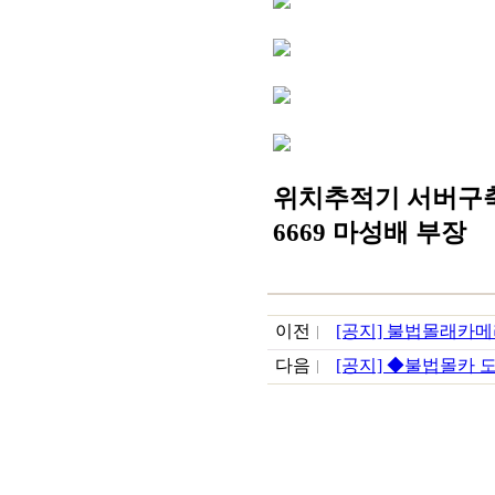
위치추적기 서버구축 
6669 마성배 부장
이전
[공지] 불법몰래카메
다음
[공지] ◆불법몰카 도청