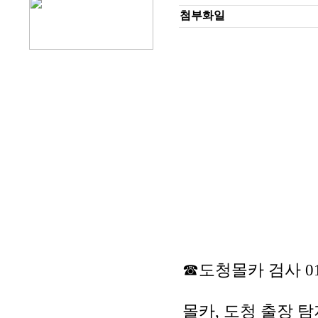
첨부화일
☎도청몰카 검사 010-
몰카, 도청 출장 탐