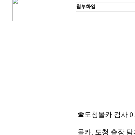
첨부화일
☎도청몰카 검사 010-
몰카, 도청 출장 탐