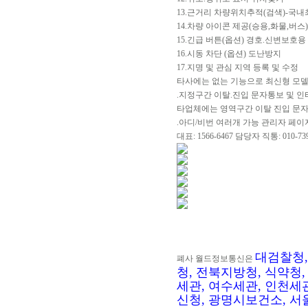
13.근거리 차량위치추적(검색)-국내
14.차량 아이콘 제공(승용,화물,버스)
15.긴급 버튼(옵션) 경호.신변보호용
16.시동 차단 (옵션) 도난방지
17.지명 및 관심 지역 등록 및 수정
타사에는 없는 기능으로 최신형 모
.지정구간 이탈.진입 문자통보 및 인
타업체에는 영역구간 이탈 진입 문자
.아디/비번 여러개 가능 관리자 페이
대표: 1566-6467 담당자 직통: 010-739
대검찰청,
폐사 월드정보통신은
청, 전북지방청, 식약청
세관, 여수세관, 인천세
신청, 광명시보건소, 서