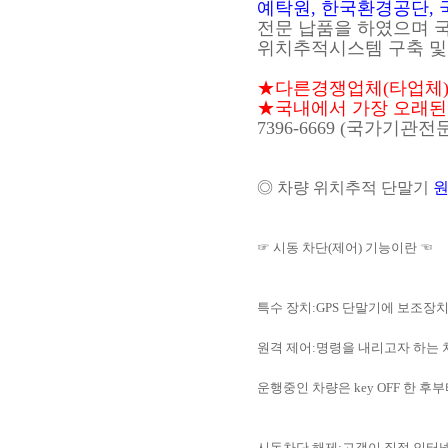
예탁원, 한국환경공단, 
전문 납품을 하였으며 
위치추적시스템 구축 및
★다른경쟁업체(타업체)허
★국내에서 가장 오래된 국
7396-6669 (국가기관
◎ 차량 위치추적 단말기
원
☞ 시동 차단(제어) 기능이란 ☜
특수 장치:GPS 단말기에 보조장
원격 제어:명령을 내리고자 하는
운행중인 차량은 key OFF 한 후
시동차단 해제:고객이 직접 인터넷