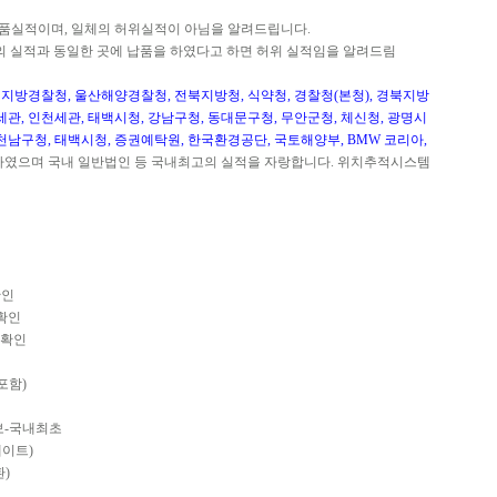
품실적이며, 일체의 허위실적이 아님을 알려드립니다.
의 실적과 동일한 곳에 납품을 하였다고 하면 허위 실적임을 알려드림
지방경찰청, 울산해양경찰청, 전북지방청, 식약청, 경찰청(본청), 경북지방
세관, 인천세관, 태백시청, 강남구청, 동대문구청, 무안군청, 체신청, 광명시
천남구청, 태백시청, 증권예탁원, 한국환경공단, 국토해양부, BMW 코리아,
하였으며 국내 일반법인 등 국내최고의 실적을 자랑합니다. 위치추적시스템
확인
치확인
 확인
포함)
통보-국내최초
데이트)
환)