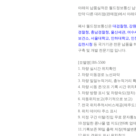
아래의 납품실적은 월드정보통신 납
만약 다른 대리점(판매점)에서 아래
폐사 월드정보통신은
대검찰청, 강원
경찰청, 충남경찰청, 울산세관, 여수
보건소, 서울대학교, 인하대학교, 인
김천시청
등 국가기관 전문 납품을 
구축 및 개발 전문기업 입니다.
[모델명] BS-5500
1. 차량 실시간 위치확인
2. 차량 이동경로 노선파악
3. 차량 일일누적거리, 총누적거리 
4. 차량 시동 온/오프 기록 시간 위
5. 차량 방향 표시 및 차량속도(정차)
6. 자동위치보고(주기적으로 보고)
7. 전국 위치추적서비스제공(제주도
8. 위치 데이타 주소 표시
9. 지정 구간 이탈/진입 무료 문자
10.정밀한 콩나물 맵 지도(연6회 업
11.기록보존 90일 출력 저장(엑셀변
12.위도.경위도 표시 위치찾기