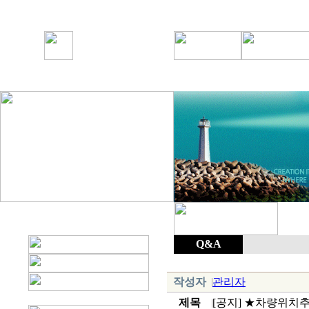
Q&A
작성자
관리자
제목
[공지] ★차량위치추적