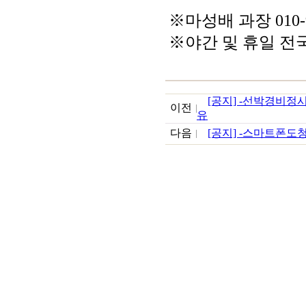
※마성배 과장 010-9
※야간 및 휴일 전
[공지] -선박경비정
이전
유
다음
[공지] -스마트폰도