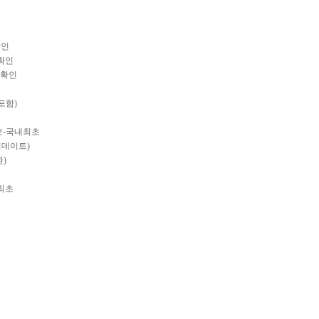
확인
치확인
 확인
포함)
통보-국내최초
업데이트)
환)
최초