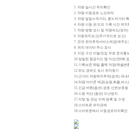
1. 차량 실시간 위치확인
2. 차량 이동경로 노선파악
3. 차량 일일누적거리, 총누적거리 
4. 차량 시동 온/오프 기록 시간 위
5. 차량 방향 표시 및 차량속도(정차)
6. 자동위치보고(주기적으로 보고)
7. 전국 위치추적서비스제공(제주도
8. 위치 데이타 주소 표시
9. 지정 구간 이탈/진입 무료 문자
10.정밀한 항공지도 맵 지도(연6회 
11.기록보존 90일 출력 저장(엑셀변
12.위도.경위도 표시 위치찾기
13.근거리 차량위치추적(검색)-국내
14.차량 아이콘 제공(승용,화물,버스)
15.긴급 버튼(옵션) 경호.신변보호용
16.시동 차단 (옵션) 도난방지
17.지명 및 관심 지역 등록 및 수정
18.스마트폰 위치관제
19.스마트폰에서 이동경로까지확인